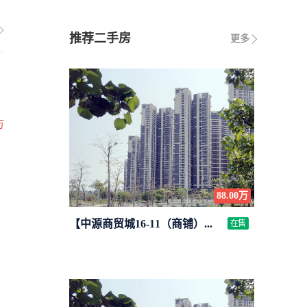
推荐二手房
更多
万
88.00万
【中源商贸城16-11（商铺）...
在售