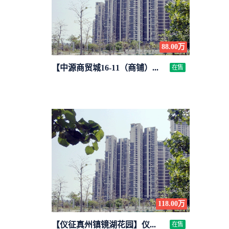
88.00万
【中源商贸城16-11（商铺）...
在售
118.00万
【仪征真州镇镜湖花园】仪...
在售