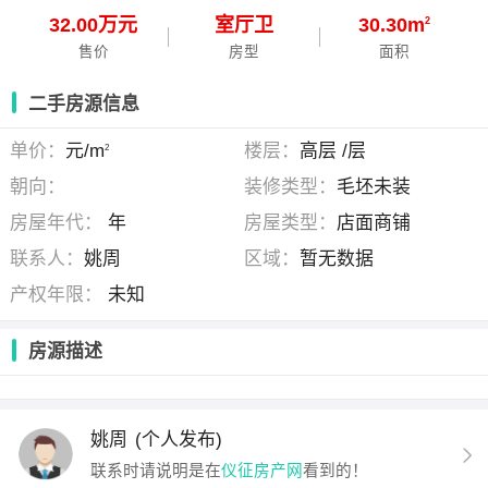
32.00万元
室
厅
卫
30.30m
2
售价
房型
面积
二手房源信息
单价：
元/m
楼层：
高层 /层
2
朝向：
装修类型：
毛坯未装
房屋年代：
年
房屋类型：
店面商铺
联系人：
姚周
区域：
暂无数据
产权年限：
未知
房源描述
姚周
(个人发布)
联系时请说明是在
仪征房产网
看到的！